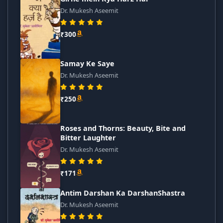
Dr. Mukesh Aseemit
₹300
Samay Ke Saye
Dr. Mukesh Aseemit
₹250
Roses and Thorns: Beauty, Bite and
Bitter Laughter
Dr. Mukesh Aseemit
₹171
Antim Darshan Ka DarshanShastra
Dr. Mukesh Aseemit