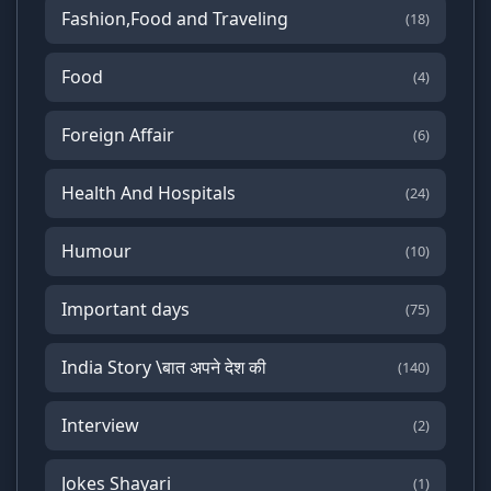
Fashion,Food and Traveling
(18)
Food
(4)
Foreign Affair
(6)
Health And Hospitals
(24)
Humour
(10)
Important days
(75)
India Story \बात अपने देश की
(140)
Interview
(2)
Jokes Shayari
(1)