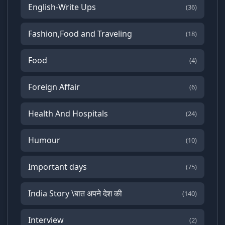
English-Write Ups
(36)
Fashion,Food and Traveling
(18)
Food
(4)
Foreign Affair
(6)
Health And Hospitals
(24)
Humour
(10)
Important days
(75)
India Story \बात अपने देश की
(140)
Interview
(2)