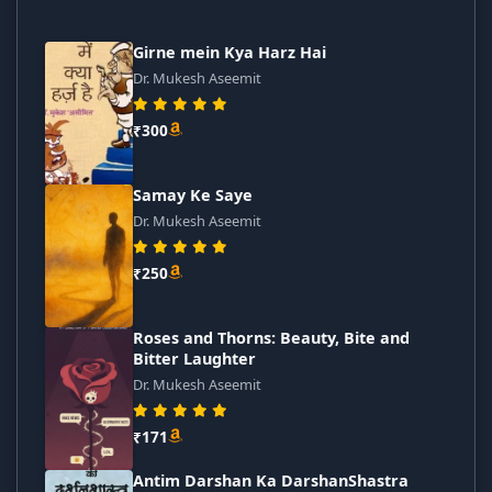
Girne mein Kya Harz Hai
Dr. Mukesh Aseemit
₹300
Samay Ke Saye
Dr. Mukesh Aseemit
₹250
Roses and Thorns: Beauty, Bite and
Bitter Laughter
Dr. Mukesh Aseemit
₹171
Antim Darshan Ka DarshanShastra