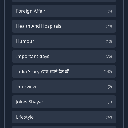
Foreign Affair
(6)
Health And Hospitals
(24)
Humour
(10)
Important days
(75)
India Story \बात अपने देश की
(142)
Interview
(2)
Jokes Shayari
(1)
Lifestyle
(82)