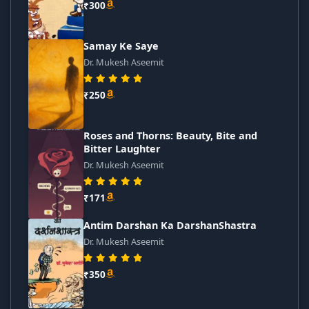
₹300
Samay Ke Saye
Dr. Mukesh Aseemit
₹250
Roses and Thorns: Beauty, Bite and
Bitter Laughter
Dr. Mukesh Aseemit
₹171
Antim Darshan Ka DarshanShastra
Dr. Mukesh Aseemit
₹350