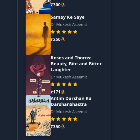
₹300
Samay Ke Saye
Dr. Mukesh Aseemit
₹250
Roses and Thorns:
Beauty, Bite and Bitter
Laughter
Dr. Mukesh Aseemit
₹171
Antim Darshan Ka
DarshanShastra
Dr. Mukesh Aseemit
₹350