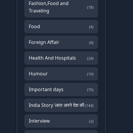
Fashion,Food and
(18)
Traveling
Food
(4)
Foreign Affair
(6)
Health And Hospitals
(24)
Humour
(10)
Important days
(75)
India Story \बात अपने देश की
(143)
Interview
(2)