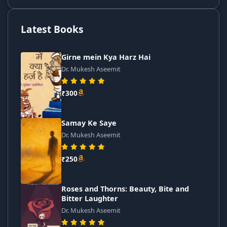
Latest Books
Girne mein Kya Harz Hai
Dr. Mukesh Aseemit
₹300
Samay Ke Saye
Dr. Mukesh Aseemit
₹250
Roses and Thorns: Beauty, Bite and
Bitter Laughter
Dr. Mukesh Aseemit