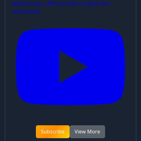
Bhakti Song | #Shorts #shorts #patriotic
#emotional
Subscribe
View More