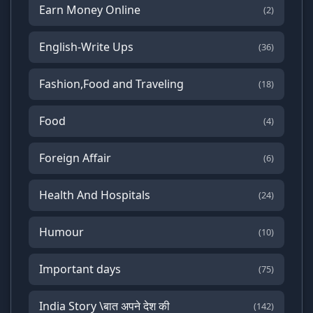
Earn Money Online
(2)
English-Write Ups
(36)
Fashion,Food and Traveling
(18)
Food
(4)
Foreign Affair
(6)
Health And Hospitals
(24)
Humour
(10)
Important days
(75)
India Story \बात अपने देश की
(142)