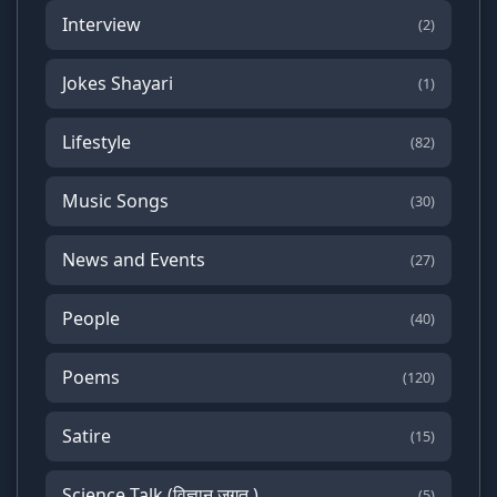
Interview
(2)
Jokes Shayari
(1)
Lifestyle
(82)
Music Songs
(30)
News and Events
(27)
People
(40)
Poems
(120)
Satire
(15)
Science Talk (विज्ञान जगत )
(5)