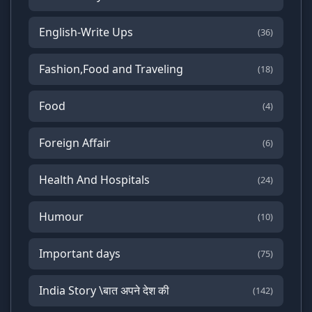
English-Write Ups
(36)
Fashion,Food and Traveling
(18)
Food
(4)
Foreign Affair
(6)
Health And Hospitals
(24)
Humour
(10)
Important days
(75)
India Story \बात अपने देश की
(142)