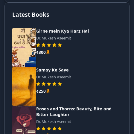
Latest Books
Girne mein Kya Harz Hai
Dr. Mukesh Aseemit
₹300
Samay Ke Saye
Dr. Mukesh Aseemit
₹250
Roses and Thorns: Beauty, Bite and
Bitter Laughter
Dr. Mukesh Aseemit