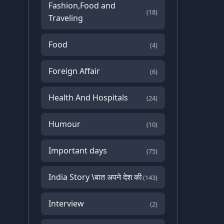
Fashion,Food and
(18)
Traveling
Food
(4)
Foreign Affair
(6)
Health And Hospitals
(24)
Humour
(10)
Important days
(75)
India Story \बात अपने देश की
(143)
Interview
(2)