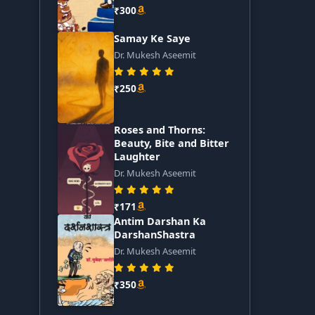
₹300
Samay Ke Saye
Dr. Mukesh Aseemit
₹250
Roses and Thorns:
Beauty, Bite and Bitter
Laughter
Dr. Mukesh Aseemit
₹171
Antim Darshan Ka
DarshanShastra
Dr. Mukesh Aseemit
₹350