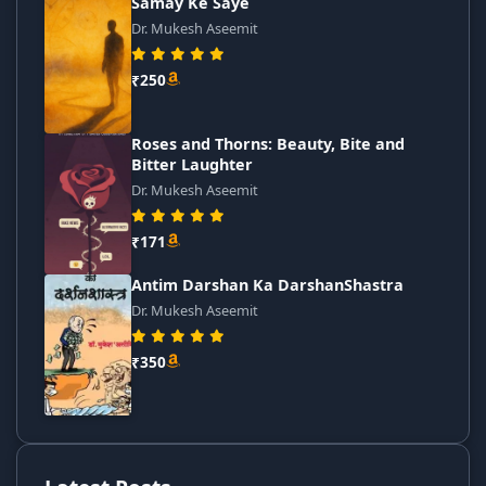
Samay Ke Saye
Dr. Mukesh Aseemit
₹250
Roses and Thorns: Beauty, Bite and
Bitter Laughter
Dr. Mukesh Aseemit
₹171
Antim Darshan Ka DarshanShastra
Dr. Mukesh Aseemit
₹350