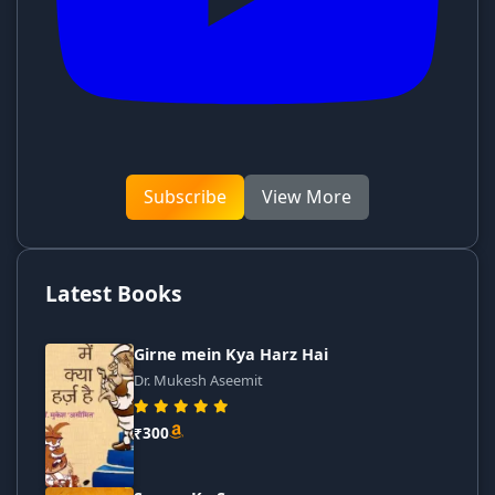
Subscribe
View More
Latest Books
Girne mein Kya Harz Hai
Dr. Mukesh Aseemit
₹300