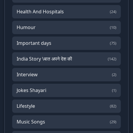
Health And Hospitals
(24)
Humour
(10)
Important days
(75)
India Story \बात अपने देश की
(142)
Interview
(2)
Jokes Shayari
(1)
Lifestyle
(82)
Music Songs
(29)