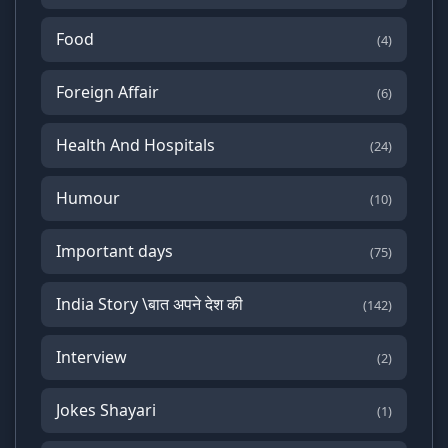
Food
(4)
Foreign Affair
(6)
Health And Hospitals
(24)
Humour
(10)
Important days
(75)
India Story \बात अपने देश की
(142)
Interview
(2)
Jokes Shayari
(1)