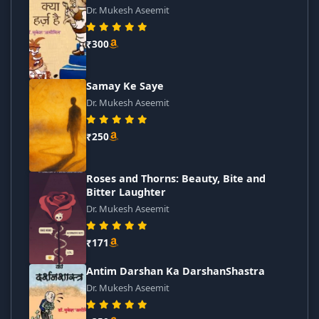
Dr. Mukesh Aseemit
₹300
Samay Ke Saye
Dr. Mukesh Aseemit
₹250
Roses and Thorns: Beauty, Bite and
Bitter Laughter
Dr. Mukesh Aseemit
₹171
Antim Darshan Ka DarshanShastra
Dr. Mukesh Aseemit