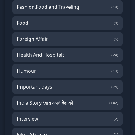
Fashion,Food and Traveling
(18)
Food
(4)
Foreign Affair
(6)
Health And Hospitals
(24)
Humour
(10)
Important days
(75)
India Story \बात अपने देश की
(142)
Interview
(2)
Jokes Shayari
(1)