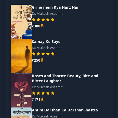
Girne mein Kya Harz Hai
Dr. Mukesh Aseemit
₹300
Samay Ke Saye
Dr. Mukesh Aseemit
₹250
Roses and Thorns: Beauty, Bite and
Bitter Laughter
Dr. Mukesh Aseemit
₹171
Antim Darshan Ka DarshanShastra
Dr. Mukesh Aseemit