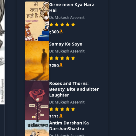
Girne mein Kya Harz
Hai
Dr. Mukesh Aseemit
₹300
Samay Ke Saye
Dr. Mukesh Aseemit
₹250
Roses and Thorns:
Beauty, Bite and Bitter
Laughter
Dr. Mukesh Aseemit
₹171
Antim Darshan Ka
DarshanShastra
Dr. Mukesh Aseemit