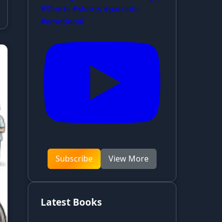
#Shorts #shorts #patriotic
#emotional
Subscribe
View More
Latest Books