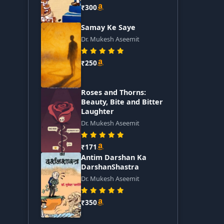
₹300
Samay Ke Saye
Dr. Mukesh Aseemit
₹250
Roses and Thorns:
Beauty, Bite and Bitter
Laughter
Dr. Mukesh Aseemit
₹171
Antim Darshan Ka
DarshanShastra
Dr. Mukesh Aseemit
₹350