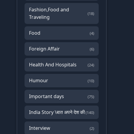
Fashion,Food and
(18)
Traveling
Food
(4)
Foreign Affair
(6)
Health And Hospitals
(24)
Humour
(10)
Important days
(75)
India Story \बात अपने देश की
(140)
Interview
(2)