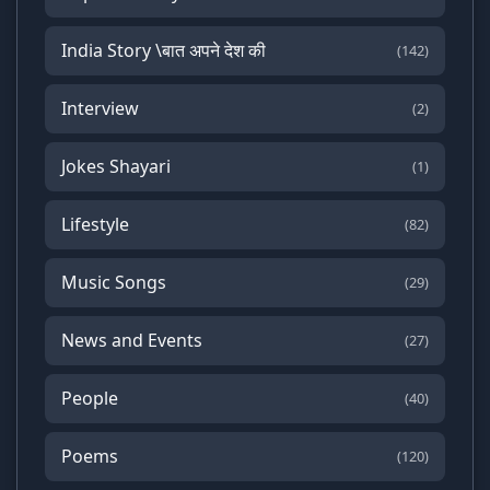
India Story \बात अपने देश की
(142)
Interview
(2)
Jokes Shayari
(1)
Lifestyle
(82)
Music Songs
(29)
News and Events
(27)
People
(40)
Poems
(120)