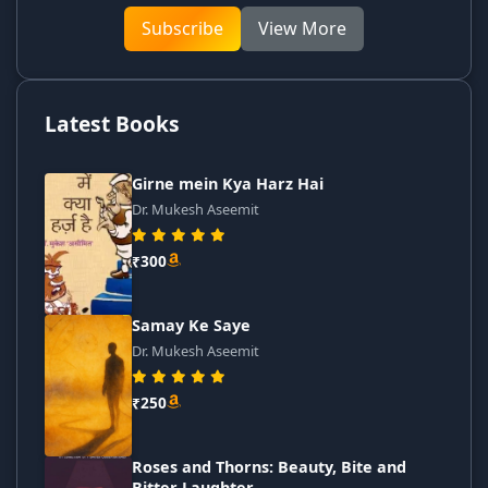
Subscribe
View More
Latest Books
Girne mein Kya Harz Hai
Dr. Mukesh Aseemit
₹300
Samay Ke Saye
Dr. Mukesh Aseemit
₹250
Roses and Thorns: Beauty, Bite and
Bitter Laughter