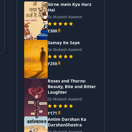
Girne mein Kya Harz
Hai
Dr. Mukesh Aseemit
₹300
Samay Ke Saye
Dr. Mukesh Aseemit
₹250
Roses and Thorns:
Beauty, Bite and Bitter
Laughter
Dr. Mukesh Aseemit
₹171
Antim Darshan Ka
DarshanShastra
Dr. Mukesh Aseemit