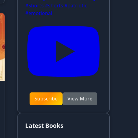
#Shorts #shorts #patriotic
#emotional
Subscribe
View More
Latest Books