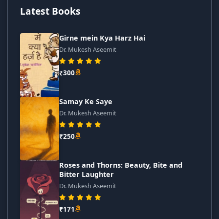
Latest Books
Girne mein Kya Harz Hai
Dr. Mukesh Aseemit
₹300
Samay Ke Saye
Dr. Mukesh Aseemit
₹250
Roses and Thorns: Beauty, Bite and
Bitter Laughter
Dr. Mukesh Aseemit
₹171