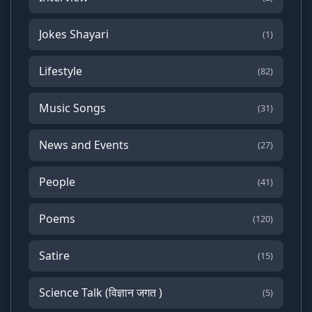
Jokes Shayari
(1)
Lifestyle
(82)
Music Songs
(31)
News and Events
(27)
People
(41)
Poems
(120)
Satire
(15)
Science Talk (विज्ञान जगत )
(5)