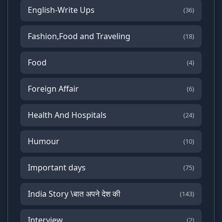
English-Write Ups
(36)
Fashion,Food and Traveling
(18)
Food
(4)
Foreign Affair
(6)
Health And Hospitals
(24)
Humour
(10)
Important days
(75)
India Story \बात अपने देश की
(143)
Interview
(2)