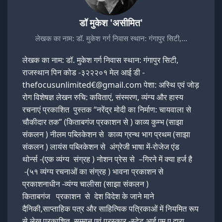
डॉ मुकेश 'असीमित'
लेखक का नाम: डॉ. मुकेश गर्ग निवास स्थान: गंगापुर सिटी,…
लेखक का नाम: डॉ. मुकेश गर्ग निवास स्थान: गंगापुर सिटी,
राजस्थान पिन कोड -३२२२०१ मेल आई डी -
thefocusunlimited€@gmail.com पेशा: अस्थि एवं जोड़
रोग विशेषज्ञ लेखन रुचि: कविताएं, संस्मरण, व्यंग्य और हास्य
रचनाएं प्रकाशित पुस्तक “नरेंद्र मोदी का निर्माण: चायवाला से
चौकीदार तक” (किताबगंज प्रकाशन से ) काव्य कुम्भ (साझा
संकलन ) नीलम पब्लिकेशन से काव्य ग्रन्थ भाग प्रथम (साझा
संकलन ) लायंस पब्लिकेशन से अंग्रेजी भाषा में-रोजेज एंड
थोर्न्स -(एक व्यंग्य संग्रह ) नोशन प्रेस से –गिरने में क्या हर्ज है
-(५१ व्यंग्य रचनाओं का संग्रह ) भावना प्रकाशन से
प्रकाशनाधीन -व्यंग्य चालीसा (साझा संकलन )
किताबगंज प्रकाशन से देश विदेश के जाने माने
दैनिकी,साप्ताहिक पत्र और साहित्यिक पत्रिकाओं में नियमित रूप
से लेख प्रकाशित सम्मान एवं पुरस्कार -स्टेट आई एम ए द्वारा