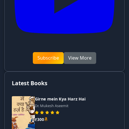
Subscribe
View More
Latest Books
Girne mein Kya Harz Hai
Dr. Mukesh Aseemit
₹300