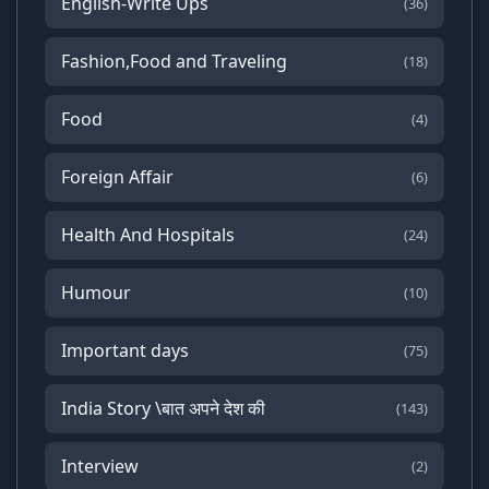
English-Write Ups
(36)
Fashion,Food and Traveling
(18)
Food
(4)
Foreign Affair
(6)
Health And Hospitals
(24)
Humour
(10)
Important days
(75)
India Story \बात अपने देश की
(143)
Interview
(2)