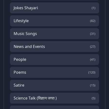
Jokes Shayari
(1)
Lifestyle
(82)
Music Songs
(31)
News and Events
(27)
People
(41)
Poems
(120)
Satire
(15)
Science Talk (विज्ञान जगत )
(5)