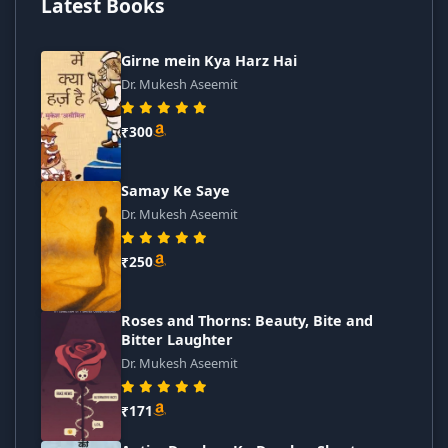
Latest Books
Girne mein Kya Harz Hai
Dr. Mukesh Aseemit
₹300
Samay Ke Saye
Dr. Mukesh Aseemit
₹250
Roses and Thorns: Beauty, Bite and
Bitter Laughter
Dr. Mukesh Aseemit
₹171