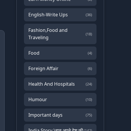
English-Write Ups
(36)
Fashion,Food and
(18)
Traveling
Food
(4)
Foreign Affair
(6)
Health And Hospitals
(24)
Humour
(10)
Important days
(75)
India Story \बात अपने देश की
(142)