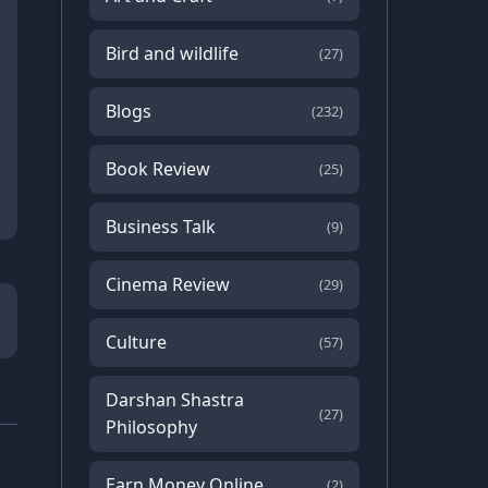
Bird and wildlife
(27)
Blogs
(232)
Book Review
(25)
Business Talk
(9)
Cinema Review
(29)
Culture
(57)
Darshan Shastra
(27)
Philosophy
Earn Money Online
(2)