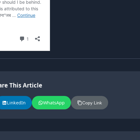
re This Article
LinkedIn
WhatsApp
Copy Link