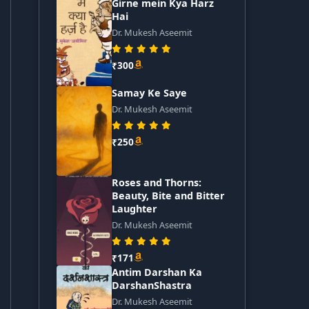
Girne mein Kya Harz
Hai
Dr. Mukesh Aseemit
₹300
Samay Ke Saye
Dr. Mukesh Aseemit
₹250
Roses and Thorns:
Beauty, Bite and Bitter
Laughter
Dr. Mukesh Aseemit
₹171
Antim Darshan Ka
DarshanShastra
Dr. Mukesh Aseemit