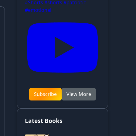
#Shorts #shorts #patriotic
#emotional
Subscribe
View More
Latest Books