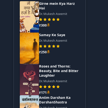
Girne mein Kya Harz
Hai
Dr. Mukesh Aseemit
₹300
Samay Ke Saye
Dr. Mukesh Aseemit
₹250
Roses and Thorns:
Beauty, Bite and Bitter
Laughter
Dr. Mukesh Aseemit
₹171
Antim Darshan Ka
DarshanShastra
Dr. Mukesh Aseemit