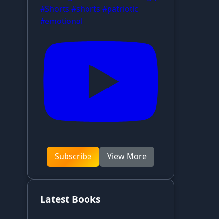
#Shorts #shorts #patriotic
#emotional
Subscribe
View More
Latest Books