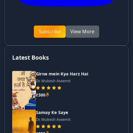
Subscribe
View More
Latest Books
Girne mein Kya Harz Hai
Dr. Mukesh Aseemit
₹300
Samay Ke Saye
Dr. Mukesh Aseemit