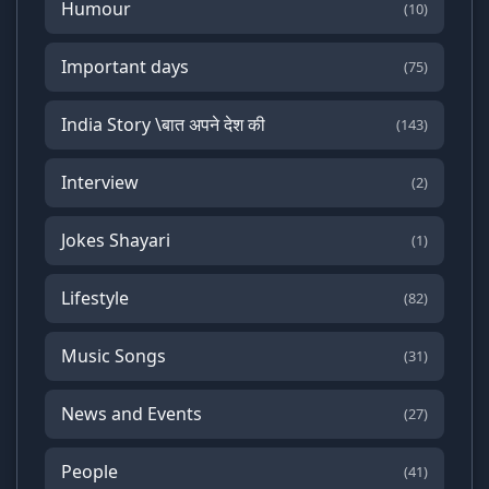
Humour
(10)
Important days
(75)
India Story \बात अपने देश की
(143)
Interview
(2)
Jokes Shayari
(1)
Lifestyle
(82)
Music Songs
(31)
News and Events
(27)
People
(41)