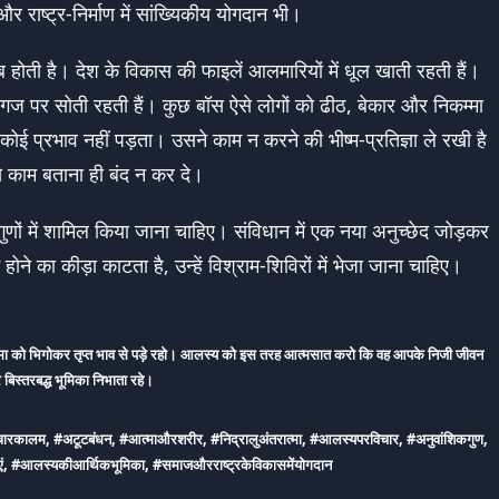
और राष्ट्र-निर्माण में सांख्यिकीय योगदान भी।
 होती है। देश के विकास की फाइलें आलमारियों में धूल खाती रहती हैं।
ँ कागज पर सोती रहती हैं। कुछ बॉस ऐसे लोगों को ढीठ, बेकार और निकम्मा
र कोई प्रभाव नहीं पड़ता। उसने काम न करने की भीष्म-प्रतिज्ञा ले रखी है
काम बताना ही बंद न कर दे।
्ठ गुणों में शामिल किया जाना चाहिए। संविधान में एक नया अनुच्छेद जोड़कर
होने का कीड़ा काटता है, उन्हें विश्राम-शिविरों में भेजा जाना चाहिए।
त्मा को भिगोकर तृप्त भाव से पड़े रहो। आलस्य को इस तरह आत्मसात करो कि वह आपके निजी जीवन
बिस्तरबद्ध भूमिका निभाता रहे।
माचारकालम, #अटूटबंधन, #आत्माऔरशरीर, #निद्रालुअंतरात्मा, #आलस्यपरविचार, #अनुवांशिकगुण,
मस्याएं, #आलस्यकीआर्थिकभूमिका, #समाजऔरराष्ट्रकेविकासमेंयोगदान