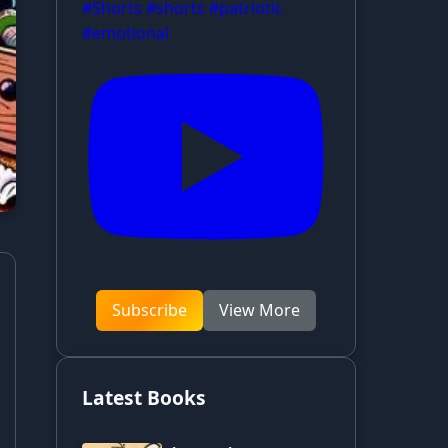
#Shorts #shorts #patriotic
#emotional
Subscribe
View More
Latest Books