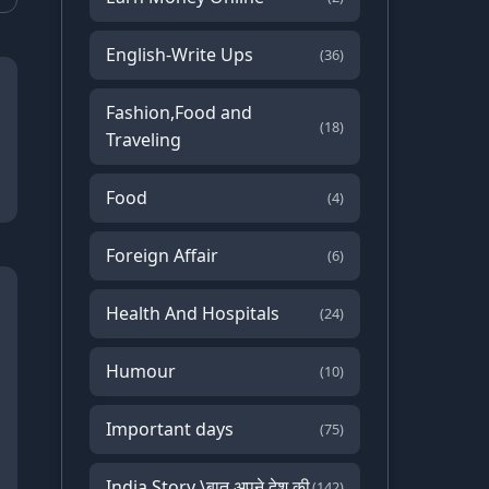
English-Write Ups
(36)
Fashion,Food and
(18)
Traveling
Food
(4)
Foreign Affair
(6)
Health And Hospitals
(24)
Humour
(10)
Important days
(75)
India Story \बात अपने देश की
(142)