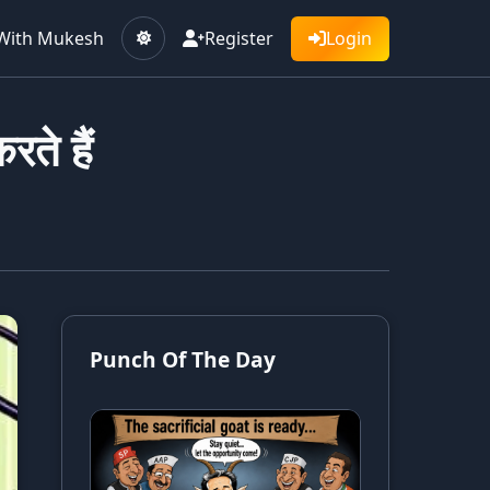
With Mukesh
Register
Login
ते हैं
Punch Of The Day