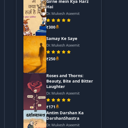
Girne mein Kya Harz
Hai
Dr. Mukesh Aseemit
₹300
Samay Ke Saye
Dr. Mukesh Aseemit
₹250
Roses and Thorns:
Beauty, Bite and Bitter
Laughter
Dr. Mukesh Aseemit
₹171
Antim Darshan Ka
DarshanShastra
Dr. Mukesh Aseemit