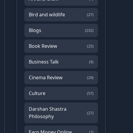
Bird and wildlife
(27)
Blogs
(232)
Book Review
(25)
Business Talk
(9)
Cinema Review
(29)
Culture
(57)
Darshan Shastra
(27)
Philosophy
Earn Money Online
(2)