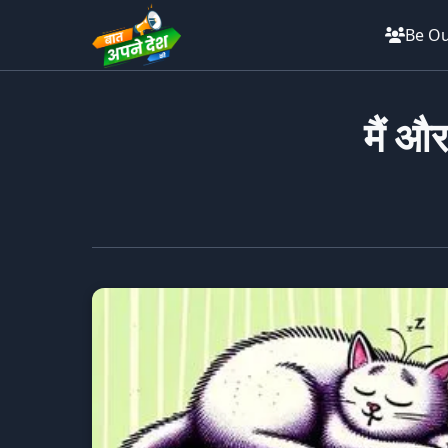
Be Ou
मैं औ