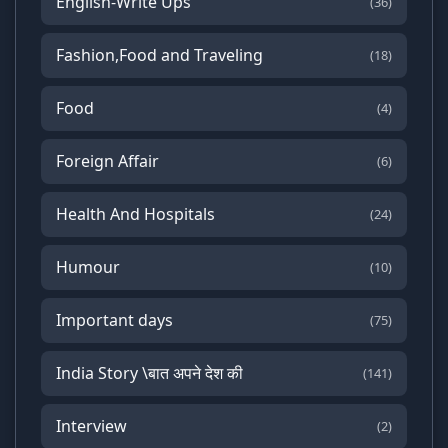
English-Write Ups
(36)
Fashion,Food and Traveling
(18)
Food
(4)
Foreign Affair
(6)
Health And Hospitals
(24)
Humour
(10)
Important days
(75)
India Story \बात अपने देश की
(141)
Interview
(2)