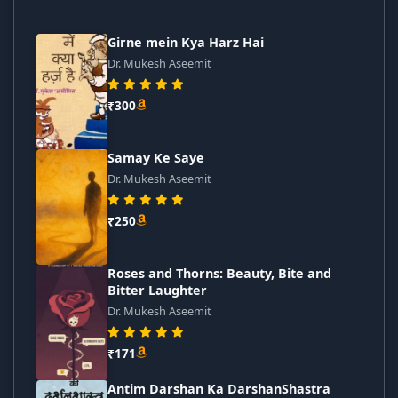
Girne mein Kya Harz Hai
Dr. Mukesh Aseemit
₹300
Samay Ke Saye
Dr. Mukesh Aseemit
₹250
Roses and Thorns: Beauty, Bite and
Bitter Laughter
Dr. Mukesh Aseemit
₹171
Antim Darshan Ka DarshanShastra