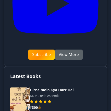
Subscribe
View More
Latest Books
Girne mein Kya Harz Hai
Dr. Mukesh Aseemit
₹300