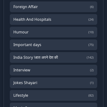
Foreign Affair
(6)
Health And Hospitals
(24)
Humour
(10)
Important days
(75)
India Story \बात अपने देश की
(142)
Interview
(2)
Jokes Shayari
(1)
Lifestyle
(82)