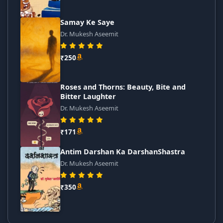
Samay Ke Saye
Dr. Mukesh Aseemit
₹250
Roses and Thorns: Beauty, Bite and
Bitter Laughter
Dr. Mukesh Aseemit
₹171
Antim Darshan Ka DarshanShastra
Dr. Mukesh Aseemit
₹350