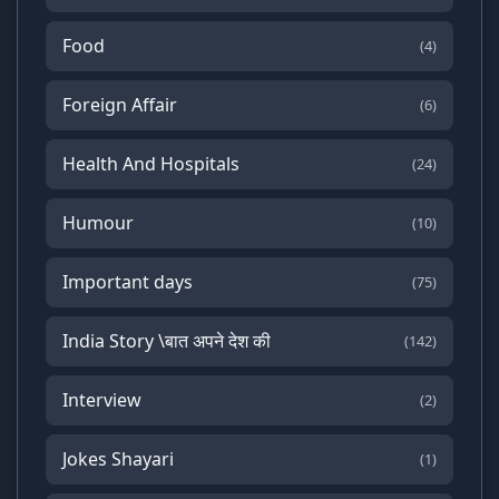
Food
(4)
Foreign Affair
(6)
Health And Hospitals
(24)
Humour
(10)
Important days
(75)
India Story \बात अपने देश की
(142)
Interview
(2)
Jokes Shayari
(1)