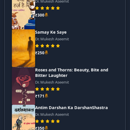
Dr. Mukesh Aseemit
₹300
Samay Ke Saye
Dr. Mukesh Aseemit
₹250
Roses and Thorns: Beauty, Bite and
Bitter Laughter
Dr. Mukesh Aseemit
₹171
Antim Darshan Ka DarshanShastra
Dr. Mukesh Aseemit
₹350