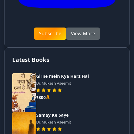
Subscribe
View More
Latest Books
Girne mein Kya Harz Hai
Dr. Mukesh Aseemit
₹300
Samay Ke Saye
Dr. Mukesh Aseemit