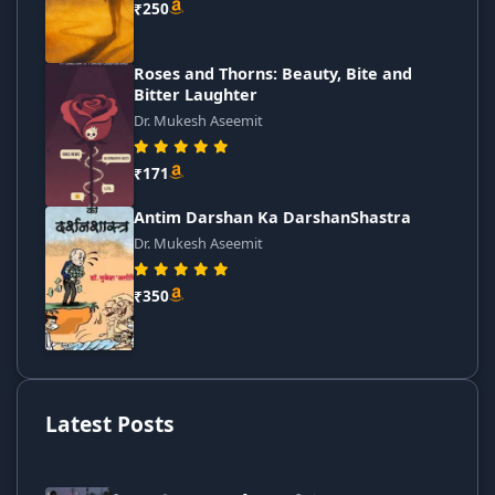
₹250
Roses and Thorns: Beauty, Bite and
Bitter Laughter
Dr. Mukesh Aseemit
₹171
Antim Darshan Ka DarshanShastra
Dr. Mukesh Aseemit
₹350
Latest Posts