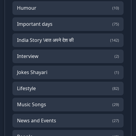
Humour
(10)
Important days
(75)
India Story \बात अपने देश की
(142)
Interview
(2)
Jokes Shayari
(1)
Lifestyle
(82)
Music Songs
(29)
News and Events
(27)