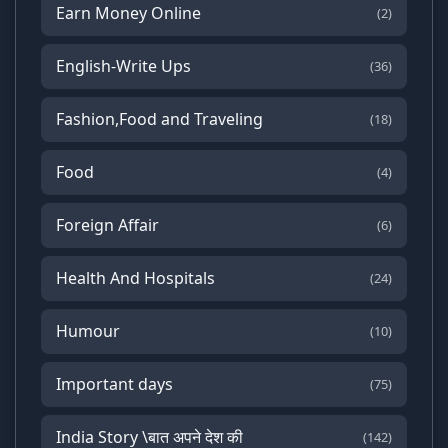
Earn Money Online
(2)
English-Write Ups
(36)
Fashion,Food and Traveling
(18)
Food
(4)
Foreign Affair
(6)
Health And Hospitals
(24)
Humour
(10)
Important days
(75)
India Story \बात अपने देश की
(142)