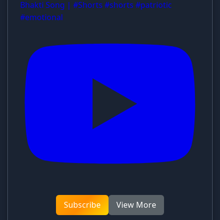
Bhakti Song | #Shorts #shorts #patriotic
#emotional
Subscribe
View More