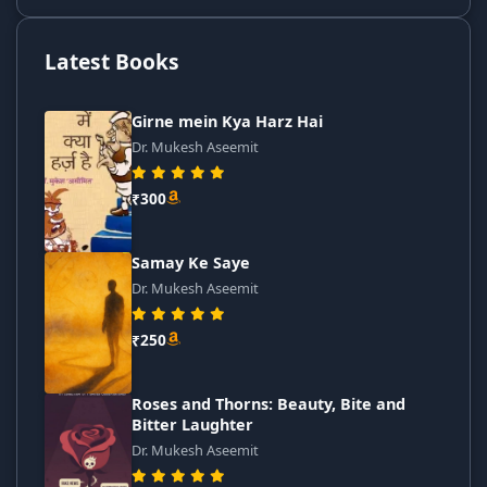
Latest Books
Girne mein Kya Harz Hai
Dr. Mukesh Aseemit
₹300
Samay Ke Saye
Dr. Mukesh Aseemit
₹250
Roses and Thorns: Beauty, Bite and
Bitter Laughter
Dr. Mukesh Aseemit