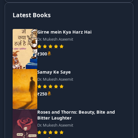
Latest Books
Girne mein Kya Harz Hai
Dr. Mukesh Aseemit
₹300
Samay Ke Saye
Dr. Mukesh Aseemit
₹250
Roses and Thorns: Beauty, Bite and
Bitter Laughter
Dr. Mukesh Aseemit