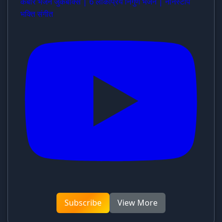
कबीर भजन जुकबॉक्स | 6 लोकप्रिय निर्गुण भजन | नॉनस्टॉप
भक्ति संगीत
Subscribe
View More