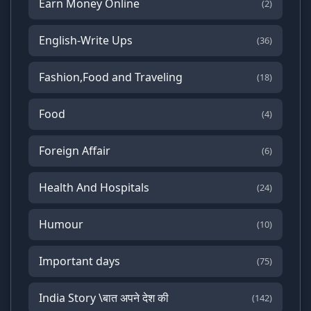
Earn Money Online
(2)
English-Write Ups
(36)
Fashion,Food and Traveling
(18)
Food
(4)
Foreign Affair
(6)
Health And Hospitals
(24)
Humour
(10)
Important days
(75)
India Story \बात अपने देश की
(142)