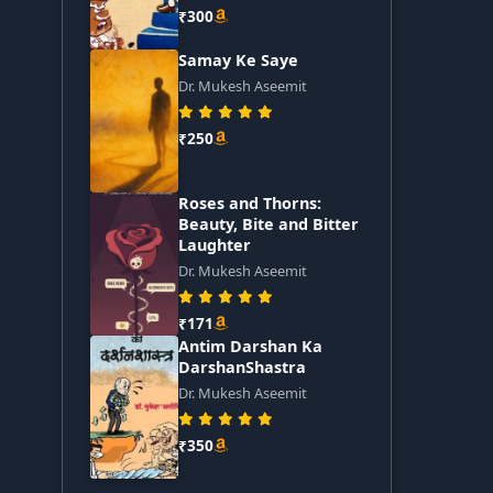
₹300
Samay Ke Saye
Dr. Mukesh Aseemit
₹250
Roses and Thorns:
Beauty, Bite and Bitter
Laughter
Dr. Mukesh Aseemit
₹171
Antim Darshan Ka
DarshanShastra
Dr. Mukesh Aseemit
₹350