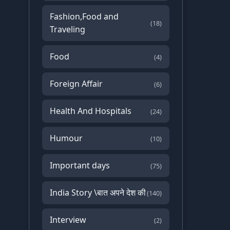
Fashion,Food and
(18)
Traveling
Food
(4)
Foreign Affair
(6)
Health And Hospitals
(24)
Humour
(10)
Important days
(75)
India Story \बात अपने देश की
(140)
Interview
(2)