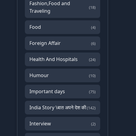
Fashion,Food and
(18)
Traveling
Food
(4)
Foreign Affair
(6)
Health And Hospitals
(24)
Humour
(10)
Important days
(75)
India Story \बात अपने देश की
(142)
Interview
(2)