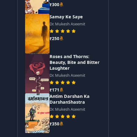
₹300
Samay Ke Saye
Dr. Mukesh Aseemit
₹250
Roses and Thorns:
Beauty, Bite and Bitter
Laughter
Dr. Mukesh Aseemit
₹171
Antim Darshan Ka
DarshanShastra
Dr. Mukesh Aseemit
₹350