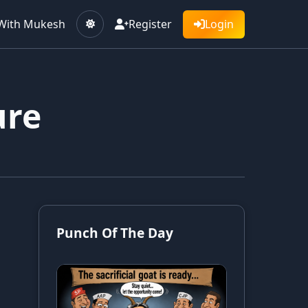
With Mukesh
Register
Login
ure
Punch Of The Day