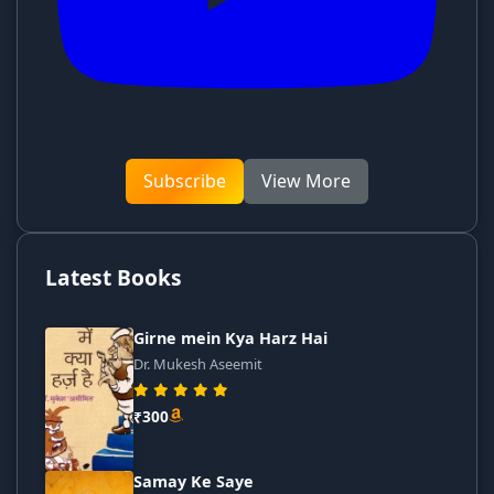
Subscribe
View More
Latest Books
Girne mein Kya Harz Hai
Dr. Mukesh Aseemit
₹300
Samay Ke Saye