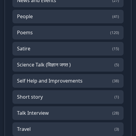
News and Events
(27)
People
(41)
Poems
(120)
Satire
(15)
Science Talk (विज्ञान जगत )
(5)
Self Help and Improvements
(38)
Short story
(1)
Talk Interview
(28)
Travel
(3)