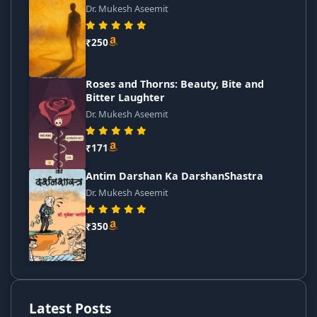
Dr. Mukesh Aseemit
₹250
Roses and Thorns: Beauty, Bite and
Bitter Laughter
Dr. Mukesh Aseemit
₹171
Antim Darshan Ka DarshanShastra
Dr. Mukesh Aseemit
₹350
Latest Posts