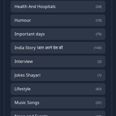
Health And Hospitals
(24)
Humour
(10)
Important days
(75)
India Story \बात अपने देश की
(143)
Interview
(2)
Jokes Shayari
(1)
Lifestyle
(82)
Music Songs
(31)