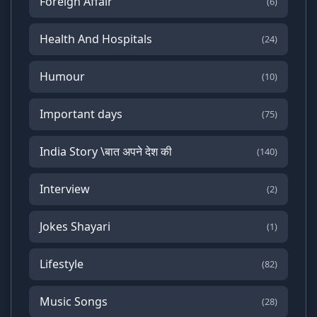
Foreign Affair
(6)
Health And Hospitals
(24)
Humour
(10)
Important days
(75)
India Story \बात अपने देश की
(140)
Interview
(2)
Jokes Shayari
(1)
Lifestyle
(82)
Music Songs
(28)