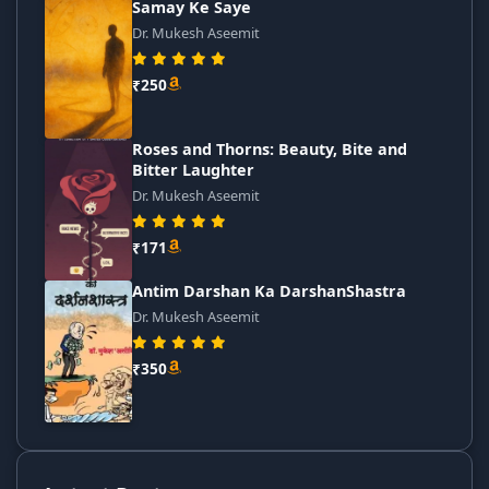
Samay Ke Saye
Dr. Mukesh Aseemit
₹250
Roses and Thorns: Beauty, Bite and
Bitter Laughter
Dr. Mukesh Aseemit
₹171
Antim Darshan Ka DarshanShastra
Dr. Mukesh Aseemit
₹350