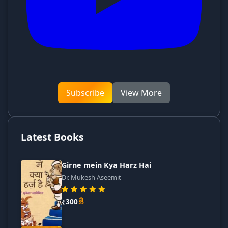
Subscribe
View More
Latest Books
Girne mein Kya Harz Hai
Dr. Mukesh Aseemit
₹300