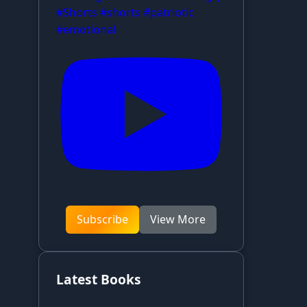
#Shorts #shorts #patriotic
#emotional
Subscribe
View More
Latest Books