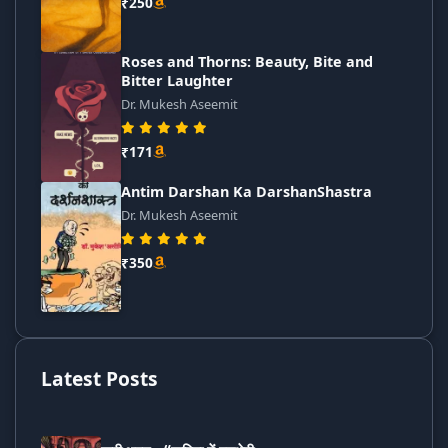
₹250
Roses and Thorns: Beauty, Bite and
Bitter Laughter
Dr. Mukesh Aseemit
₹171
Antim Darshan Ka DarshanShastra
Dr. Mukesh Aseemit
₹350
Latest Posts