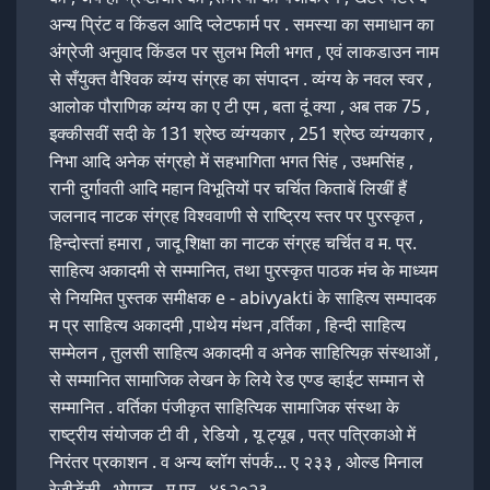
अन्य प्रिंट व किंडल आदि प्लेटफार्म पर . समस्या का समाधान का
अंग्रेजी अनुवाद किंडल पर सुलभ मिली भगत , एवं लाकडाउन नाम
से सँयुक्त वैश्विक व्यंग्य संग्रह का संपादन . व्यंग्य के नवल स्वर ,
आलोक पौराणिक व्यंग्य का ए टी एम , बता दूं क्या , अब तक 75 ,
इक्कीसवीं सदी के 131 श्रेष्ठ व्यंग्यकार , 251 श्रेष्ठ व्यंग्यकार ,
निभा आदि अनेक संग्रहो में सहभागिता भगत सिंह , उधमसिंह ,
रानी दुर्गावती आदि महान विभूतियों पर चर्चित किताबें लिखीं हैं
जलनाद नाटक संग्रह विश्ववाणी से राष्ट्रिय स्तर पर पुरस्कृत ,
हिन्दोस्तां हमारा , जादू शिक्षा का नाटक संग्रह चर्चित व म. प्र.
साहित्य अकादमी से सम्मानित, तथा पुरस्कृत पाठक मंच के माध्यम
से नियमित पुस्तक समीक्षक e - abivyakti के साहित्य सम्पादक
म प्र साहित्य अकादमी ,पाथेय मंथन ,वर्तिका , हिन्दी साहित्य
सम्मेलन , तुलसी साहित्य अकादमी व अनेक साहित्यिक़ संस्थाओं ,
से सम्मानित सामाजिक लेखन के लिये रेड एण्ड व्हाईट सम्मान से
सम्मानित . वर्तिका पंजीकृत साहित्यिक सामाजिक संस्था के
राष्ट्रीय संयोजक टी वी , रेडियो , यू ट्यूब , पत्र पत्रिकाओ में
निरंतर प्रकाशन . व अन्य ब्लॉग संपर्क... ए २३३ , ओल्ड मिनाल
रेजीडेंसी , भोपाल , म प्र , ४६२०२३