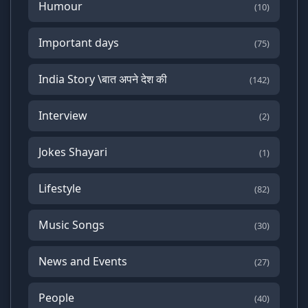
Humour
(10)
Important days
(75)
India Story \बात अपने देश की
(142)
Interview
(2)
Jokes Shayari
(1)
Lifestyle
(82)
Music Songs
(30)
News and Events
(27)
People
(40)