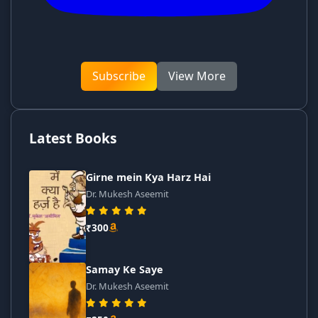
Subscribe
View More
Latest Books
Girne mein Kya Harz Hai
Dr. Mukesh Aseemit
₹300
Samay Ke Saye
Dr. Mukesh Aseemit