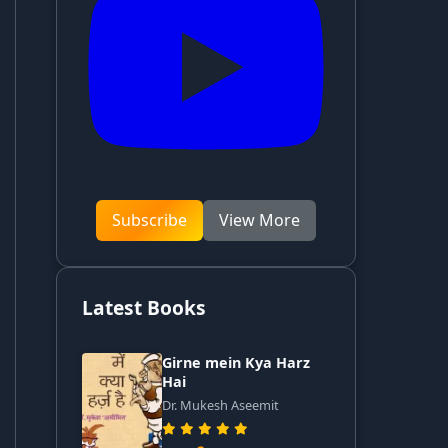
Subscribe
View More
Latest Books
Girne mein Kya Harz
Hai
Dr. Mukesh Aseemit