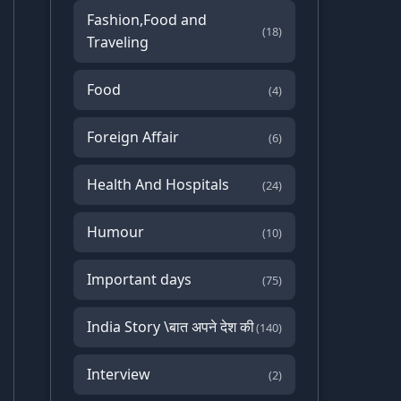
Fashion,Food and
(18)
Traveling
Food
(4)
Foreign Affair
(6)
Health And Hospitals
(24)
Humour
(10)
Important days
(75)
India Story \बात अपने देश की
(140)
Interview
(2)