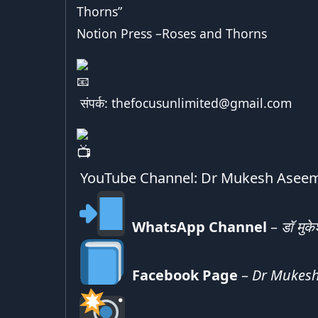
Thorns
”
Notion Press –
Roses and Thorns
संपर्क:
thefocusunlimited@gmail.com
YouTube Channel:
Dr Mukesh Aseemi
WhatsApp Channel
–
डॉ मुक
Facebook Page
–
Dr Mukesh