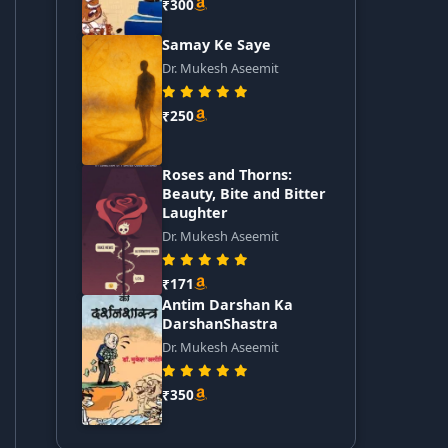
₹300
Samay Ke Saye
Dr. Mukesh Aseemit
₹250
Roses and Thorns:
Beauty, Bite and Bitter
Laughter
Dr. Mukesh Aseemit
₹171
Antim Darshan Ka
DarshanShastra
Dr. Mukesh Aseemit
₹350