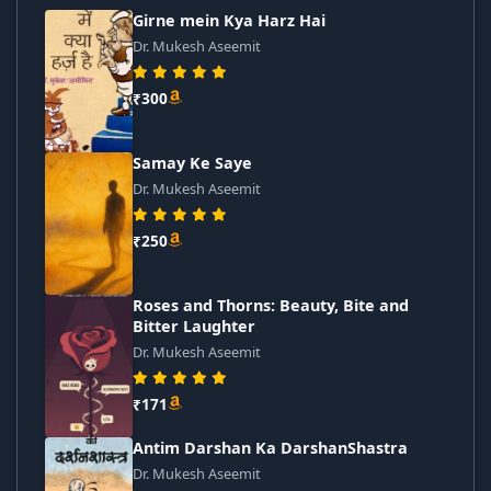
Girne mein Kya Harz Hai
Dr. Mukesh Aseemit
₹300
Samay Ke Saye
Dr. Mukesh Aseemit
₹250
Roses and Thorns: Beauty, Bite and
Bitter Laughter
Dr. Mukesh Aseemit
₹171
Antim Darshan Ka DarshanShastra
Dr. Mukesh Aseemit