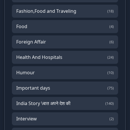
Fashion,Food and Traveling
(18)
Food
(4)
Foreign Affair
(6)
Health And Hospitals
(24)
Humour
(10)
Important days
(75)
India Story \बात अपने देश की
(140)
Interview
(2)