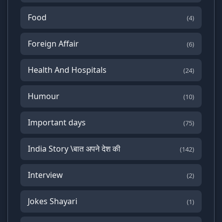
Food
(4)
Foreign Affair
(6)
Health And Hospitals
(24)
Humour
(10)
Important days
(75)
India Story \बात अपने देश की
(142)
Interview
(2)
Jokes Shayari
(1)