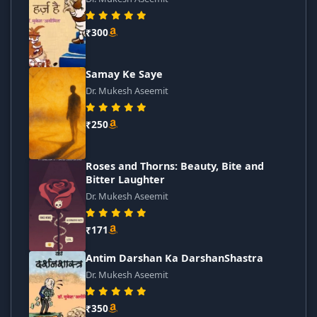
₹300
Samay Ke Saye
Dr. Mukesh Aseemit
₹250
Roses and Thorns: Beauty, Bite and
Bitter Laughter
Dr. Mukesh Aseemit
₹171
Antim Darshan Ka DarshanShastra
Dr. Mukesh Aseemit
₹350