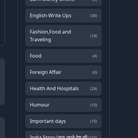
English-Write Ups
(36)
Fashion,Food and
(18)
Traveling
Food
(4)
Foreign Affair
(6)
Health And Hospitals
(24)
Humour
(10)
Important days
(75)
India Story \बात अपने देश की
(142)