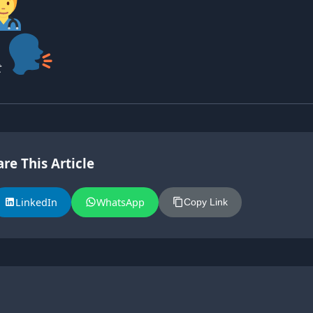
t
re This Article
LinkedIn
WhatsApp
Copy Link