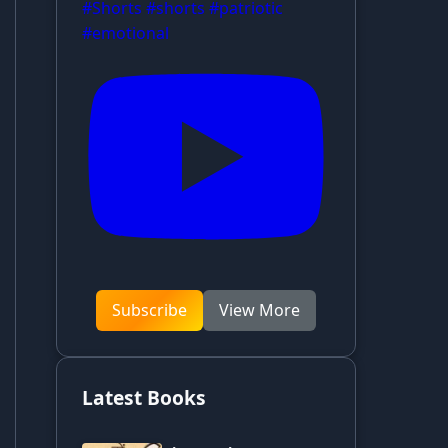
#Shorts #shorts #patriotic
#emotional
Subscribe
View More
Latest Books