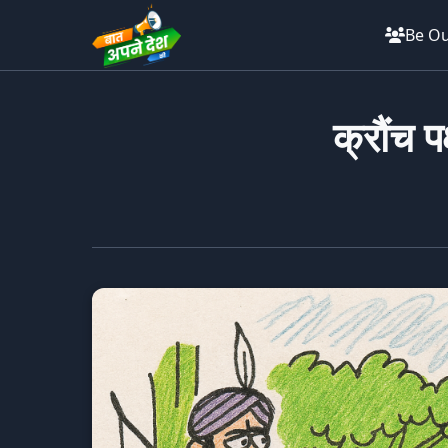
Be Ou
क्रौंच प