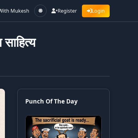
With Mukesh
Register
Login
ा साहित्य
Punch Of The Day