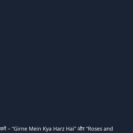
 करें –
“Girne Mein Kya Harz Hai”
और “
Roses and