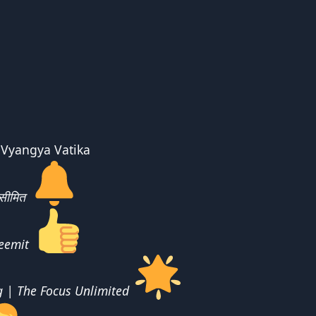
 Vyangya Vatika
सीमित
eemit
g |
The Focus Unlimited