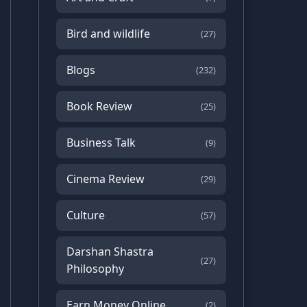
Bird and wildlife
(27)
Blogs
(232)
Book Review
(25)
Business Talk
(9)
Cinema Review
(29)
Culture
(57)
Darshan Shastra
(27)
Philosophy
Earn Money Online
(2)