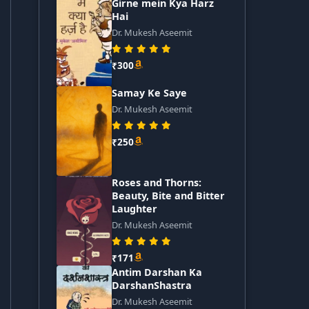
Girne mein Kya Harz
Hai
Dr. Mukesh Aseemit
₹300
Samay Ke Saye
Dr. Mukesh Aseemit
₹250
Roses and Thorns:
Beauty, Bite and Bitter
Laughter
Dr. Mukesh Aseemit
₹171
Antim Darshan Ka
DarshanShastra
Dr. Mukesh Aseemit