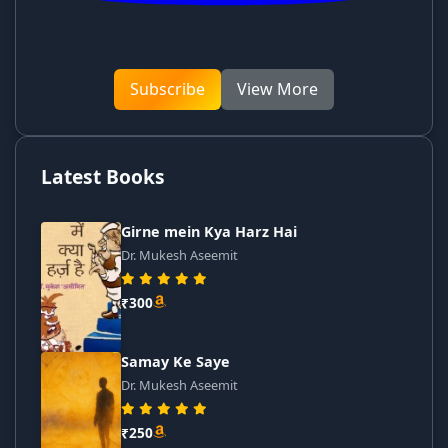
Subscribe
View More
Latest Books
Girne mein Kya Harz Hai
Dr. Mukesh Aseemit
₹300
Samay Ke Saye
Dr. Mukesh Aseemit
₹250