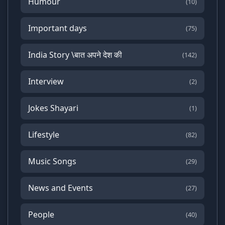
Humour
(10)
Important days
(75)
India Story \बात अपने देश की
(142)
Interview
(2)
Jokes Shayari
(1)
Lifestyle
(82)
Music Songs
(29)
News and Events
(27)
People
(40)