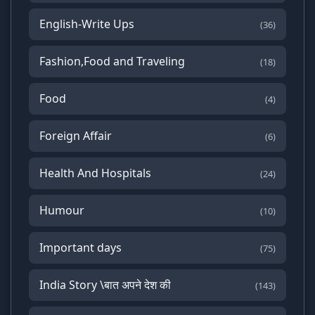
English-Write Ups
(36)
Fashion,Food and Traveling
(18)
Food
(4)
Foreign Affair
(6)
Health And Hospitals
(24)
Humour
(10)
Important days
(75)
India Story \बात अपने देश की
(143)