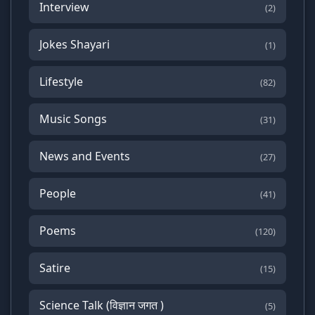
Interview
(2)
Jokes Shayari
(1)
Lifestyle
(82)
Music Songs
(31)
News and Events
(27)
People
(41)
Poems
(120)
Satire
(15)
Science Talk (विज्ञान जगत )
(5)