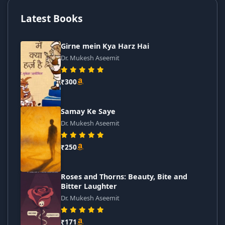
Latest Books
Girne mein Kya Harz Hai
Dr. Mukesh Aseemit
₹300
Samay Ke Saye
Dr. Mukesh Aseemit
₹250
Roses and Thorns: Beauty, Bite and
Bitter Laughter
Dr. Mukesh Aseemit
₹171