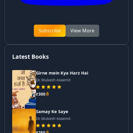
Subscribe
View More
Latest Books
Girne mein Kya Harz Hai
Dr. Mukesh Aseemit
₹300
Samay Ke Saye
Dr. Mukesh Aseemit
₹250