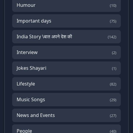
Humour
(10)
Important days
(75)
India Story \बात अपने देश की
(142)
Interview
(2)
Jokes Shayari
(1)
Lifestyle
(82)
Music Songs
(29)
News and Events
(27)
People
(40)