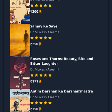
₹300
Samay Ke Saye
Dr. Mukesh Aseemit
₹250
Roses and Thorns: Beauty, Bite and
Bitter Laughter
Dr. Mukesh Aseemit
₹171
Antim Darshan Ka DarshanShastra
Dr. Mukesh Aseemit
₹350