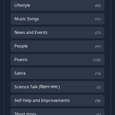
Lifestyle
(82)
Music Songs
(31)
News and Events
(27)
People
(41)
Poems
(120)
Satire
(15)
Science Talk (विज्ञान जगत )
(5)
Self Help and Improvements
(38)
Short story
(1)