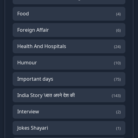
Food
(4)
Foreign Affair
(6)
Health And Hospitals
(24)
Humour
(10)
Important days
(75)
India Story \बात अपने देश की
(143)
Interview
(2)
Jokes Shayari
(1)