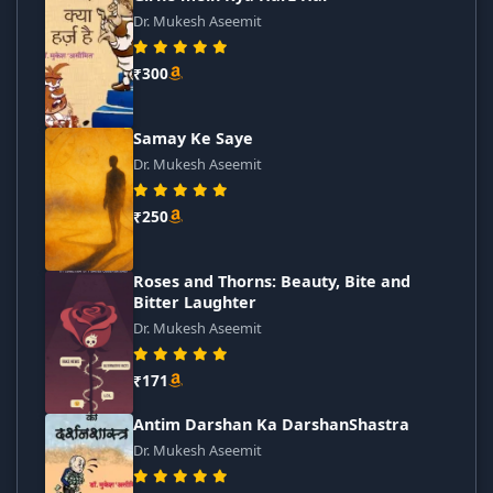
Dr. Mukesh Aseemit
₹300
Samay Ke Saye
Dr. Mukesh Aseemit
₹250
Roses and Thorns: Beauty, Bite and
Bitter Laughter
Dr. Mukesh Aseemit
₹171
Antim Darshan Ka DarshanShastra
Dr. Mukesh Aseemit