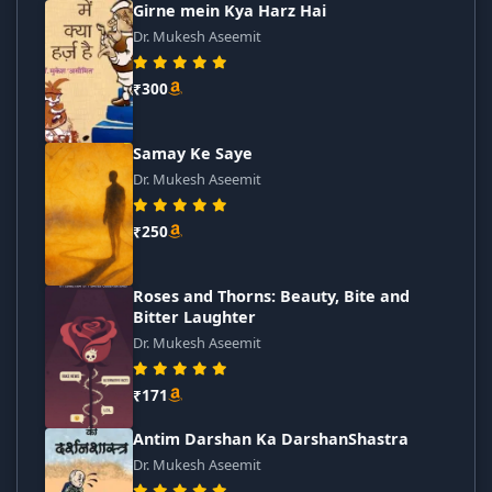
Girne mein Kya Harz Hai
Dr. Mukesh Aseemit
₹300
Samay Ke Saye
Dr. Mukesh Aseemit
₹250
Roses and Thorns: Beauty, Bite and
Bitter Laughter
Dr. Mukesh Aseemit
₹171
Antim Darshan Ka DarshanShastra
Dr. Mukesh Aseemit