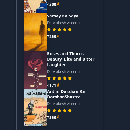
₹300
Samay Ke Saye
Dr. Mukesh Aseemit
₹250
Roses and Thorns:
Beauty, Bite and Bitter
Laughter
Dr. Mukesh Aseemit
₹171
Antim Darshan Ka
DarshanShastra
Dr. Mukesh Aseemit
₹350