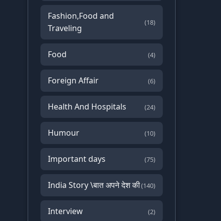
Fashion,Food and
(18)
Traveling
Food
(4)
Foreign Affair
(6)
Health And Hospitals
(24)
Humour
(10)
Important days
(75)
India Story \बात अपने देश की
(140)
Interview
(2)