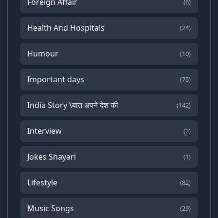
Foreign Affair
(6)
Health And Hospitals
(24)
Humour
(10)
Important days
(75)
India Story \बात अपने देश की
(142)
Interview
(2)
Jokes Shayari
(1)
Lifestyle
(82)
Music Songs
(29)