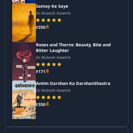
Samay Ke Saye
Dr. Mukesh Aseemit
₹250
Roses and Thorns: Beauty, Bite and
Bitter Laughter
Dr. Mukesh Aseemit
₹171
Antim Darshan Ka DarshanShastra
Dr. Mukesh Aseemit
₹350