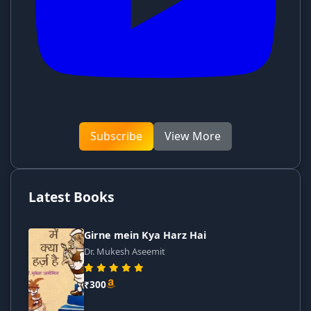
Subscribe
View More
Latest Books
Girne mein Kya Harz Hai
Dr. Mukesh Aseemit
₹300