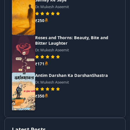
Dr. Mukesh Aseemit
₹250
Roses and Thorns: Beauty, Bite and
Bitter Laughter
Dr. Mukesh Aseemit
₹171
Antim Darshan Ka DarshanShastra
Dr. Mukesh Aseemit
₹350
Latest Posts