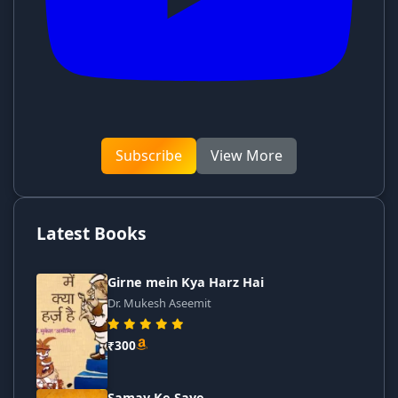
Subscribe
View More
Latest Books
Girne mein Kya Harz Hai
Dr. Mukesh Aseemit
₹300
Samay Ke Saye