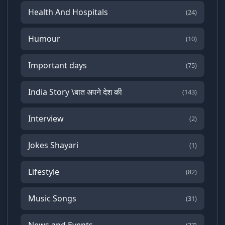
Health And Hospitals
(24)
Humour
(10)
Important days
(75)
India Story \बात अपने देश की
(143)
Interview
(2)
Jokes Shayari
(1)
Lifestyle
(82)
Music Songs
(31)
News and Events