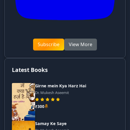
Subscribe
View More
Latest Books
Girne mein Kya Harz Hai
Dr. Mukesh Aseemit
₹300
Samay Ke Saye