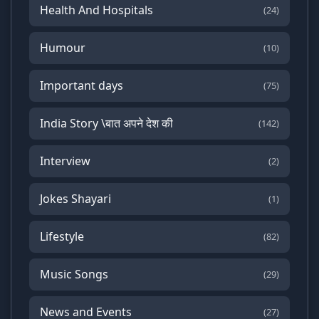
Health And Hospitals
(24)
Humour
(10)
Important days
(75)
India Story \बात अपने देश की
(142)
Interview
(2)
Jokes Shayari
(1)
Lifestyle
(82)
Music Songs
(29)
News and Events
(27)