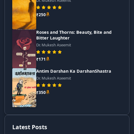
Dr. Mukesh Aseemit
₹250
Roses and Thorns: Beauty, Bite and
Bitter Laughter
Dr. Mukesh Aseemit
₹171
Antim Darshan Ka DarshanShastra
Dr. Mukesh Aseemit
₹350
Latest Posts