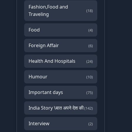
Fashion,Food and
(18)
Traveling
Food
(4)
Foreign Affair
(6)
Health And Hospitals
(24)
Humour
(10)
Important days
(75)
India Story \बात अपने देश की
(142)
Interview
(2)