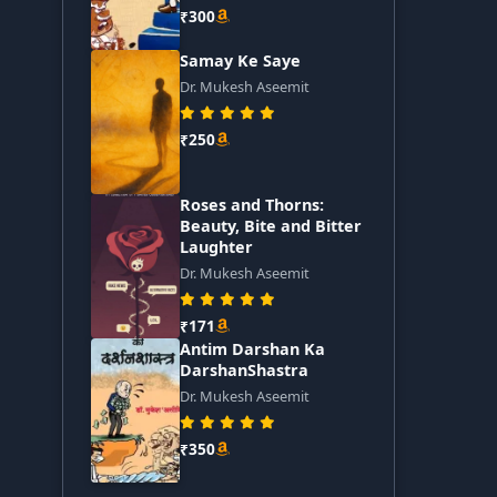
₹300
Samay Ke Saye
Dr. Mukesh Aseemit
₹250
Roses and Thorns:
Beauty, Bite and Bitter
Laughter
Dr. Mukesh Aseemit
₹171
Antim Darshan Ka
DarshanShastra
Dr. Mukesh Aseemit
₹350