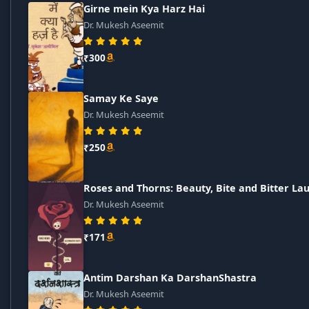
Girne mein Kya Harz Hai
Dr. Mukesh Aseemit
₹300
Samay Ke Saye
Dr. Mukesh Aseemit
₹250
Roses and Thorns: Beauty, Bite and Bitter La
Dr. Mukesh Aseemit
₹171
Antim Darshan Ka DarshanShastra
Dr. Mukesh Aseemit