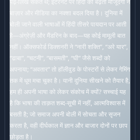
पढ़-लिख सकते थे; इंटरनेट पर हिंदी की बढ़ती मौजूदगी ने
बाज़ार और मीडिया का नक्शा बदल दिया है। दुनिया में
बोली जाने वाली भाषाओं में हिंदी तीसरे पायदान पर आती
है—अंग्रेज़ी और मैंडरिन के बाद—यह कोई मामूली बात
नहीं। ऑक्सफोर्ड डिक्शनरी ने “नारी शक्ति”, “अरे यार”,
“ढाबा”, “चटनी”, “बासमती”, “घी” जैसे शब्दों को
अपनाया; “अवतार” तो हॉलीवुड के पोस्टरों से लेकर गेमिंग
तक में धूम मचा चुका है। यानी दुनिया सीखने को तैयार है,
हम ही अपनी भाषा को लेकर संकोच में क्यों? सच्चाई यह
है कि भाषा की ताक़त शब्द-सूची में नहीं, आत्मविश्वास में
बसती है; जो समाज अपनी बोली में सोचता और सृजन
करता है, वही दीर्घकाल में ज्ञान और बाजार दोनों पर छाप
छोड़ता है।