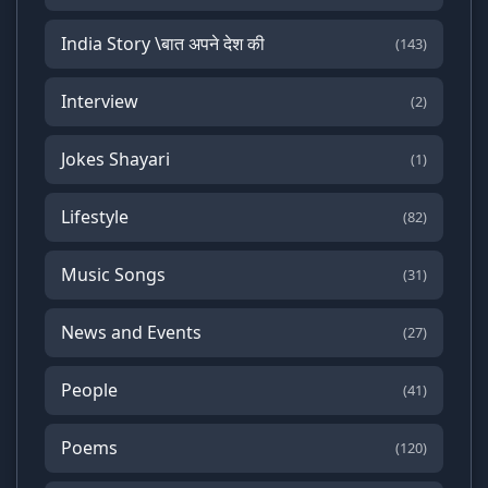
India Story \बात अपने देश की
(143)
Interview
(2)
Jokes Shayari
(1)
Lifestyle
(82)
Music Songs
(31)
News and Events
(27)
People
(41)
Poems
(120)