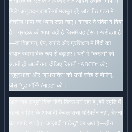
नागरिक को उसके अधिकार और आदेश उसकी भाषा में
मिलें; अनुवाद-प्रणालियाँ मजबूत हों; और पीठ गठन में
क्षेत्रीय भाषा का ध्यान रखा जाए। बाज़ार ने संदेश दे दिया
है—ग्राहक की भाषा वही है जिसमें वह हँसता-खरीदता है
—तो विज्ञापन, ऐप, सपोर्ट और प्रशिक्षण में हिंदी का
स्थान स्वाभाविक रूप से बढ़ाइए। घरों में “कखग” को
उतनी ही आत्मीयता दीजिए जितनी “ABCD” को;
“सुप्रभात” और “शुभरात्रि” को उसी स्नेह से बोलिए,
जैसे “गुड मॉर्निंग/नाइट” को।
आज जब सम्पूर्ण विश्व हिंदी दिवस मन रहा है ,हमें स्मृति में
रहना चाहिए कि आज़ादी केवल सत्ता-परिवर्तन नहीं, चेतना
का रूपांतरण है। “आज़ादी पार्ट-टू” का अर्थ है—हीन