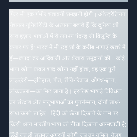
फिर भी एक गंभीर चेतावनी समझनी होगी। ऑस्ट्रेलियन
नेशनल यूनिवर्सिटी के अध्ययन बताते हैं कि दुनिया की
सात हज़ार भाषाओं में से लगभग पंद्रह सौ विलुप्ति के
कगार पर हैं; भारत में भी छह सौ के करीब भाषाएँ ख़तरे में
हैं—ज़्यादा तर आदिवासी और बंजारा समुदायों की। कोई
भाषा खोना केवल शब्द खोना नहीं होता, वह एक पूरी
लाइब्रेरी—इतिहास, गीत, रीति-रिवाज, औषध-ज्ञान,
लोककला—का मिट जाना है। इसलिए भाषाई विविधता
का संरक्षण और मातृभाषाओं का पुनर्सम्मान, दोनों साथ-
साथ चलने चाहिए। हिंदी को ऊँचा दिखाने के नाम पर
किसी अन्य भारतीय भाषा को नीचा दिखाना आत्मघाती है;
हिंदी तब ही सचमुच अग्रणी बनेगी जब वह तमिल, तेलुगु,