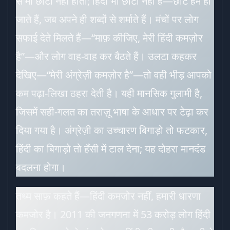
से माँ छोटी नहीं होती; हिंदी भी छोटी नहीं है—छोटे हम हो
जाते हैं, जब अपने ही शब्दों से शर्माते हैं। मंचों पर लोग
सफाई देते मिलते हैं—“माफ़ कीजिए, मेरी हिंदी कमज़ोर
है”—और लोग वाह-वाह कर बैठते हैं। उलटा कहकर
देखिए—“मेरी अंग्रेज़ी कमज़ोर है”—तो वही भीड़ आपको
कम पढ़ा-लिखा ठहरा देती है। यही मानसिक गुलामी है,
जिसमें सही-गलत का तराज़ू भाषा के आधार पर टेढ़ा कर
दिया गया है। अंग्रेज़ी का उच्चारण बिगाड़ो तो फटकार,
हिंदी का बिगाड़ो तो हँसी में टाल देना; यह दोहरा मानदंड
बदलना होगा।
तथ्य साफ़ कहते हैं—हिंदी कमजोर नहीं, हमारी धारणा
कमजोर है। 2011 की जनगणना में 53 करोड़ लोग हिंदी