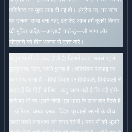
परिशिष्ट का मुहर लगा दी गई हो। अंग्रेज़ गए, पर सोच
पर उनका साया बना रहा; इसलिए आज हमें दूसरी किस्म
की मुक्ति चाहिए—आज़ादी पार्ट-टू—जो भाषा और
संस्कृति को हीन भावना से मुक्त करे।
मातृभाषा माँ की तरह होती है; जिसमें बच्चा सबसे पहले
मुस्कुराता, रोता, सपने बुनता है। हरिशंकर परसाई का
व्यंग याद आता है—हिंदी दिवस पर हिंदीवाले, हिंदीवालों से
कहते हैं कि हिंदी बोलिए। कटु सत्य यही है कि बड़े होते-
होते हम माँ को भूलने जैसी भूल भाषा के साथ कर बैठते हैं
—कॅरियर, चमक-दमक, विदेश-प्रवासी सपनों के बीच
सबसे पहले मातृभाषा को त्याग देते हैं। मगर माँ को भूलने