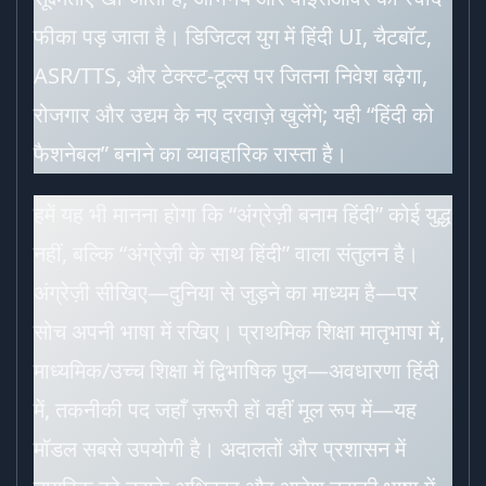
फीका पड़ जाता है। डिजिटल युग में हिंदी UI, चैटबॉट,
ASR/TTS, और टेक्स्ट-टूल्स पर जितना निवेश बढ़ेगा,
रोजगार और उद्यम के नए दरवाज़े खुलेंगे; यही “हिंदी को
फैशनेबल” बनाने का व्यावहारिक रास्ता है।
हमें यह भी मानना होगा कि “अंग्रेज़ी बनाम हिंदी” कोई युद्ध
नहीं, बल्कि “अंग्रेज़ी के साथ हिंदी” वाला संतुलन है।
अंग्रेज़ी सीखिए—दुनिया से जुड़ने का माध्यम है—पर
सोच अपनी भाषा में रखिए। प्राथमिक शिक्षा मातृभाषा में,
माध्यमिक/उच्च शिक्षा में द्विभाषिक पुल—अवधारणा हिंदी
में, तकनीकी पद जहाँ ज़रूरी हों वहीं मूल रूप में—यह
मॉडल सबसे उपयोगी है। अदालतों और प्रशासन में