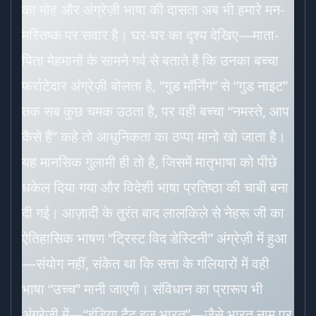
का मोह और अंग्रेज़ी भाषा की दासता अब भी हमारे मन-
मस्तिष्क पर सवार है। घर-घर का दृश्य देखिए—माता-
पिता मेहमानों के सामने गर्व से बताते हैं कि उनका बच्चा
फर्राटेदार अंग्रेज़ी बोलता है, “गुड मॉर्निंग” से “गुड नाइट”
तक सब कुछ चमक उठता है, पर वही बच्चा “नमस्ते, आप
कैसे हैं” कहे तो आधुनिकता का ठप्पा मानो खो जाता है।
यह मानसिक गुलामी ही तो है, जिसमें मातृभाषा को पीछे
धकेल दिया गया और विदेशी भाषा प्रतिष्ठा की चाबी बना
दी गई। आज़ादी के तुरंत बाद लालकिले से नेहरू जी का
ऐतिहासिक भाषण “ट्रिस्ट विद डेस्टिनी” अंग्रेज़ी में हुआ
—संयोग नहीं, संकेत था कि सत्ता के गलियारों में वही
भाषा “उच्च” मानी जाएगी। संविधान का प्रारूप भी
अंग्रेज़ी में—“इंडिया दैट इज़ भारत”—जैसे भारत नाम पर