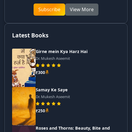
Subscribe
View More
Latest Books
Girne mein Kya Harz Hai
Dr. Mukesh Aseemit
₹300
Samay Ke Saye
Dr. Mukesh Aseemit
₹250
Roses and Thorns: Beauty, Bite and