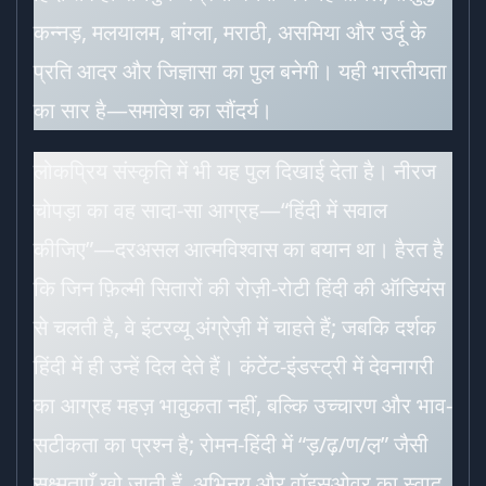
कन्नड़, मलयालम, बांग्ला, मराठी, असमिया और उर्दू के
प्रति आदर और जिज्ञासा का पुल बनेगी। यही भारतीयता
का सार है—समावेश का सौंदर्य।
लोकप्रिय संस्कृति में भी यह पुल दिखाई देता है। नीरज
चोपड़ा का वह सादा-सा आग्रह—“हिंदी में सवाल
कीजिए”—दरअसल आत्मविश्वास का बयान था। हैरत है
कि जिन फ़िल्मी सितारों की रोज़ी-रोटी हिंदी की ऑडियंस
से चलती है, वे इंटरव्यू अंग्रेज़ी में चाहते हैं; जबकि दर्शक
हिंदी में ही उन्हें दिल देते हैं। कंटेंट-इंडस्ट्री में देवनागरी
का आग्रह महज़ भावुकता नहीं, बल्कि उच्चारण और भाव-
सटीकता का प्रश्न है; रोमन-हिंदी में “ड़/ढ़/ण/ल़” जैसी
सूक्ष्मताएँ खो जाती हैं, अभिनय और वॉइसओवर का स्वाद