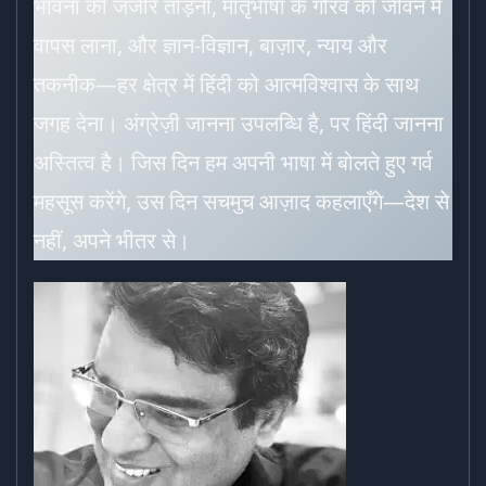
भावना की जंजीरें तोड़ना, मातृभाषा के गौरव को जीवन में
वापस लाना, और ज्ञान-विज्ञान, बाज़ार, न्याय और
तकनीक—हर क्षेत्र में हिंदी को आत्मविश्वास के साथ
जगह देना। अंग्रेज़ी जानना उपलब्धि है, पर हिंदी जानना
अस्तित्व है। जिस दिन हम अपनी भाषा में बोलते हुए गर्व
महसूस करेंगे, उस दिन सचमुच आज़ाद कहलाएँगे—देश से
नहीं, अपने भीतर से।